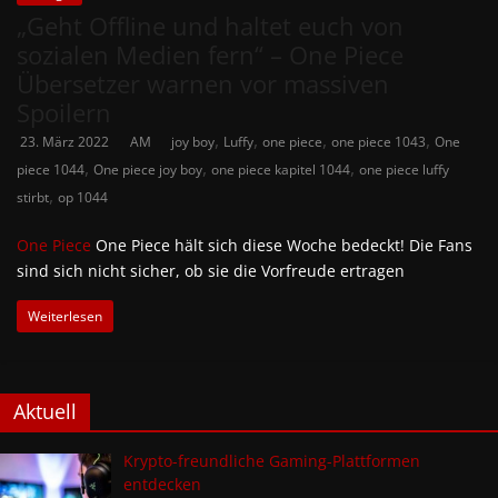
„Geht Offline und haltet euch von
sozialen Medien fern“ – One Piece
Übersetzer warnen vor massiven
Spoilern
,
,
,
,
23. März 2022
AM
joy boy
Luffy
one piece
one piece 1043
One
,
,
,
piece 1044
One piece joy boy
one piece kapitel 1044
one piece luffy
,
stirbt
op 1044
One Piece
One Piece hält sich diese Woche bedeckt! Die Fans
sind sich nicht sicher, ob sie die Vorfreude ertragen
Weiterlesen
Aktuell
Krypto-freundliche Gaming-Plattformen
entdecken