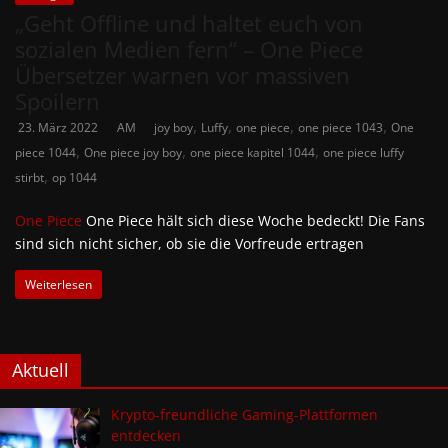
„Geht Offline und haltet euch von
sozialen Medien fern“ – One Piece
Übersetzer warnen vor massiven
Spoilern
,
,
,
,
23. März 2022
AM
joy boy
Luffy
one piece
one piece 1043
One
,
,
,
piece 1044
One piece joy boy
one piece kapitel 1044
one piece luffy
,
stirbt
op 1044
One Piece
One Piece hält sich diese Woche bedeckt! Die Fans
sind sich nicht sicher, ob sie die Vorfreude ertragen
Weiterlesen
Aktuell
Krypto-freundliche Gaming-Plattformen
entdecken