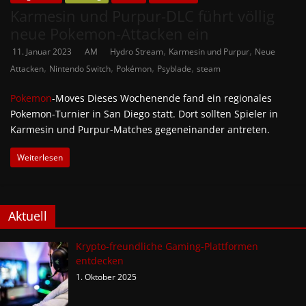
Karmesin und Purpur-DLC führt völlig
neue Pokemon-Attacken ein
,
,
11. Januar 2023
AM
Hydro Stream
Karmesin und Purpur
Neue
,
,
,
,
Attacken
Nintendo Switch
Pokémon
Psyblade
steam
Pokemon
-Moves Dieses Wochenende fand ein regionales
Pokemon-Turnier in San Diego statt. Dort sollten Spieler in
Karmesin und Purpur-Matches gegeneinander antreten.
Weiterlesen
Aktuell
Krypto-freundliche Gaming-Plattformen
entdecken
1. Oktober 2025