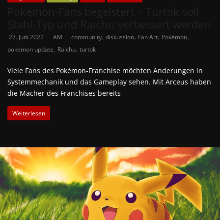
Pokemon-Fans begeistert – Turtok soll
Stahl-Typ und Raichu verbessert werden
,
,
,
,
27. Juni 2022
AM
community
diskussion
Fan Art
Pokémon
,
,
pokemon update
Raichu
turtok
Viele Fans des Pokémon-Franchise möchten Änderungen in
Systemmechanik und das Gameplay sehen. Mit Arceus haben
die Macher des Franchises bereits
Weiterlesen