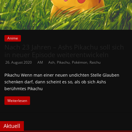
Anime
Nach 23 Jahren – Ashs Pikachu soll sich
in neuer Episode weiterentwickeln
,
,
,
26. August 2020
AM
Ash
Pikachu
Pokémon
Raichu
Pikachu Wenn man einer neuen undichten Stelle Glauben
schenken darf, dann scheint es so, als ob sich Ashs
berühmtes Pikachu
Weiterlesen
Aktuell