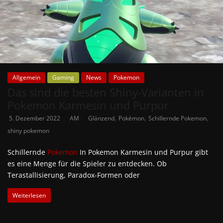
Allgemein
Gaming
News
Pokemon
Das sind die besten Shiny-Varianten in
Pokemon Karmesin und Purpur
,
,
,
5. Dezember 2022
AM
Glänzend
Pokémon
Schillernde Pokemon
shiny pokemon
Schillernde
Pokemon
In Pokemon Karmesin und Purpur gibt
es eine Menge für die Spieler zu entdecken. Ob
Terastallisierung, Paradox-Formen oder
Weiterlesen