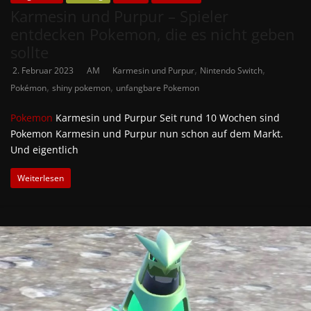
Karmesin und Purpur – Spieler
entdecken Pokemon, die es nicht geben
sollte
,
,
2. Februar 2023
AM
Karmesin und Purpur
Nintendo Switch
,
,
Pokémon
shiny pokemon
unfangbare Pokemon
Pokemon
Karmesin und Purpur Seit rund 10 Wochen sind
Pokemon Karmesin und Purpur nun schon auf dem Markt.
Und eigentlich
Weiterlesen