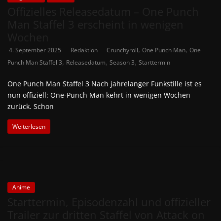
Offizielles Releasedatum – One Punch
Man Staffel 3 erscheint in wenigen
Wochen
,
,
4. September 2025
Redaktion
Crunchyroll
One Punch Man
One
,
,
,
Punch Man Staffel 3
Releasedatum
Season 3
Starttermin
One Punch Man Staffel 3 Nach jahrelanger Funkstille ist es
nun offiziell: One-Punch Man kehrt in wenigen Wochen
zurück. Schon
Weiterlesen
Anime
Starttermin, Episodenzahl und offizieller
Trailer zur dritten Staffel von Attack on