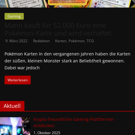
Gaming
Mann kauft für 52.000 Euro eine
Pokémon-Karte und wird verhaftet
,
,
9. März 2022
Redaktion
Karten
Pokémon
TCG
Pokémon Karten In den vergangenen Jahren haben die Karten
der süßen, kleinen Monster stark an Beliebtheit gewonnen.
Dabei war jedoch
Weiterlesen
Aktuell
Krypto-freundliche Gaming-Plattformen
entdecken
1. Oktober 2025