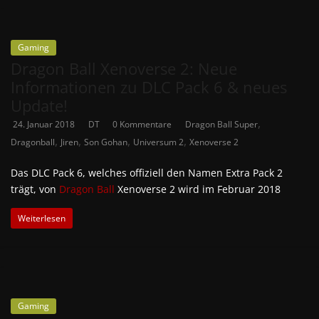
Gaming
Dragon Ball Xenoverse 2: Neue
Informationen zu DLC Pack 6 & neues
Update!
,
24. Januar 2018
DT
0 Kommentare
Dragon Ball Super
,
,
,
,
Dragonball
Jiren
Son Gohan
Universum 2
Xenoverse 2
Das DLC Pack 6, welches offiziell den Namen Extra Pack 2
trägt, von
Dragon Ball
Xenoverse 2 wird im Februar 2018
Weiterlesen
Gaming