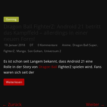
Gaming
Dragon Ball FighterZ: Android 21 betritt
das Kampffeld – allerdings in einer
neuen Form!
,
,
19. Januar 2018
DT
0 Kommentare
Anime
Dragon Ball Super
,
,
,
FighterZ
Manga
Son Gohan
Universum 2
Es ist schon seit Langem bekannt, dass Android 21 eine
Rolle in der Story von
Dragon Ball
FighterZ spielen wird. Fans
waren sich seit der
Weiterlesen
← Zurück
Weiter →