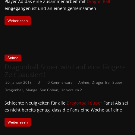
Player Adidas eine Zusammenarbeit mit
Dragon Ball
eingegangen ist und an einem gemeinsamen
Weiterlesen
Anime
Dragonball Super wird auf eine längere
Zeit pausiert!
,
,
20. Januar 2018
DT
0 Kommentare
Anime
Dragon Ball Super
,
,
,
Dragonball
Manga
Son Gohan
Universum 2
Schlechte Neuigkeiten für alle
Dragonball Super
Fans! Als sei
es nicht bereits genug, dass die Fans eine Woche auf eine
Weiterlesen