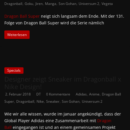
,
,
,
,
,
,
Dragonball
Goku
Jiren
Manga
Son Gohan
Universum 2
Vegeta
Dragon Ball Super
neigt sich langsam dem Ende. Mit der 131.
Folge von Dragon Ball Super wird die Serie nämlich
Weiterlesen
Specials
Designer zeigt Sneaker im Dragonball x
Nike Design!
,
,
2. Februar 2018
DT
0 Kommentare
Adidas
Anime
Dragon Ball
,
,
,
,
,
Super
Dragonball
Nike
Sneaker
Son Gohan
Universum 2
Wie wir alle wissen, wurde im Januar angekündigt, dass der
Global Player Adidas eine Zusammenarbeit mit
Dragon
Ball
eingegangen ist und an einem gemeinsamen Projekt