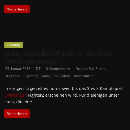
Weiterlesen
Gaming
Dritte Open-Beta Phase für die Xbox
One angekündigt!
,
25. Januar 2018
DT
0 Kommentare
Dragon Ball Super
,
,
,
,
Dragonball
FighterZ
Game
Son Gohan
Universum 2
In einigen Tagen ist es nun soweit bis das 3-vs-3 Kampfspiel
Dragon Ball
FighterZ erscheinen wird. Für diejenigen unter
euch, die eine
Weiterlesen