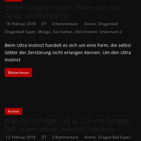
Bilder zu einer neuen Form von Son
Goku veröffentlicht!
,
,
18. Februar 2018
DT
0 Kommentare
Anime
Dragonball
,
,
,
,
Dragonball Super
Manga
Son Gohan
Ultra Instinct
Universum 2
Beim Ultra Instinct handelt es sich um eine Form, die selbst
Götter der Zerstörung nicht erlangen können. Um den Ultra
Instinct
Weiterlesen
Anime
Was ihr in Folge 128 & 129 von Dragon
Ball Super sehen werdet! (Spoiler)
,
,
12. Februar 2018
DT
0 Kommentare
Anime
Dragon Ball Super