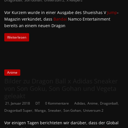
Dragonball
Son Gohan
Universum 2
X Keeperz
Vor Kurzem wurde in einer Ausgabe des Shueishas V
Jump
-
Magazin verkündet, dass
Bandai
Namco Entertainment
bereits an einem neuen Dragon
Weiterlesen
Anime
Bilder zu Dragon Ball x Adidas Sneaker
von Son Goku, Son Gohan und Vegeta
geleakt
,
,
,
21. Januar 2018
DT
0 Kommentare
Adidas
Anime
Dragonball
,
,
,
,
Dragonball Super
Manga
Sneaker
Son Gohan
Universum 2
Vor einigen Tagen berichteten wir darüber, dass der Global