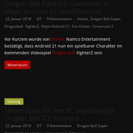
Dragon Ball FighterZ: Gameplay zu
Majin Android 21 veröffentlicht!
,
,
23. Januar 2018
DT
0 Kommentare
Anime
Dragon Ball Super
,
,
,
,
Dragonball
FighterZ
Majin Android 21
Son Gohan
Universum 2
Vor Kurzem wurde von
Bandai
Namco Entertainment
bestätigt, dass Android 21 nun ein spielbarer Charakter im
kommenden Videospiel
Dragon Ball
FighterZ sein
Weiterlesen
Gaming
Neues Spiel für den PC angekündigt:
Dragon Ball Z X Keeperz!
,
22. Januar 2018
DT
0 Kommentare
Dragon Ball Super
,
,
,