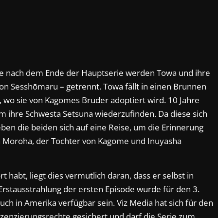
ahre nach dem Ende der Hauptserie werden Towa und ihre
von Sesshōmaru – getrennt. Towa fällt in einen Brunnen
 wo sie von Kagomes Bruder adoptiert wird. 10 Jahre
 um ihre Schwesta Setsuna wiederzufinden. Da diese sich
eben die beiden sich auf eine Reise, um die Erinnerung
n Moroha, der Tochter von Kagome und Inuyasha
t habt, liegt dies vermutlich daran, dass er selbst in
 Erstausstrahlung der ersten Episode wurde für den 3.
ch in Amerika verfügbar sein. Viz Media hat sich für den
enzierungsrechte gesichert und darf die Serie zum