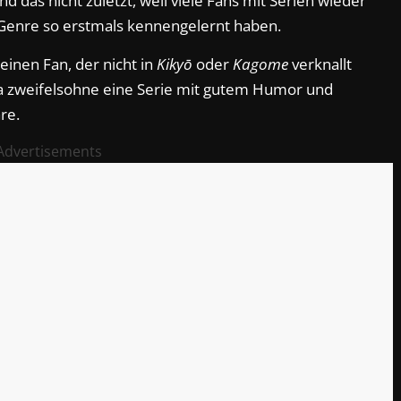
 das nicht zuletzt, weil viele Fans mit Serien wieder
Genre so erstmals kennengelernt haben.
inen Fan, der nicht in
Kikyō
oder
Kagome
verknallt
a zweifelsohne eine Serie mit gutem Humor und
re.
Advertisements