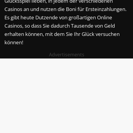
Glücksspiel lieben, in jedem der verschiedenen
Casinos an und nutzen die Boni für Ersteinzahlungen.
Es gibt heute Dutzende von großartigen Online
Casinos, so dass Sie dadurch Tausende von Geld
erhalten können, mit dem Sie Ihr Glück versuchen
können!
Advertisements