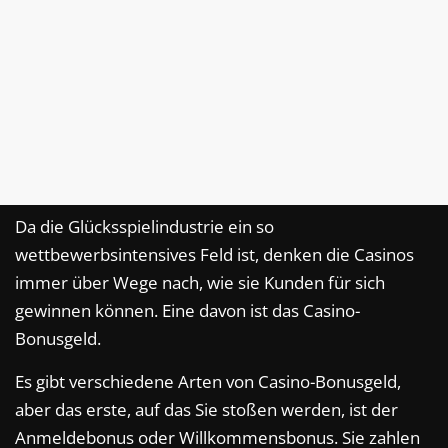
Da die Glücksspielindustrie ein so
wettbewerbsintensives Feld ist, denken die Casinos
immer über Wege nach, wie sie Kunden für sich
gewinnen können. Eine davon ist das Casino-
Bonusgeld.
Es gibt verschiedene Arten von Casino-Bonusgeld,
aber das erste, auf das Sie stoßen werden, ist der
Anmeldebonus oder Willkommensbonus. Sie zahlen