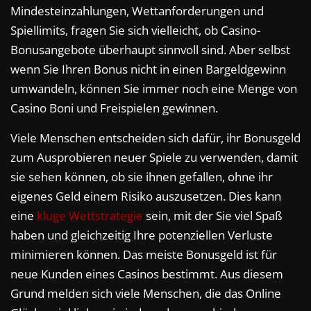
Mindesteinzahlungen, Wettanforderungen und
Spiellimits, fragen Sie sich vielleicht, ob Casino-
Bonusangebote überhaupt sinnvoll sind. Aber selbst
wenn Sie Ihren Bonus nicht in einen Bargeldgewinn
umwandeln, können Sie immer noch eine Menge von
Casino Boni und Freispielen gewinnen.
Viele Menschen entscheiden sich dafür, ihr Bonusgeld
zum Ausprobieren neuer Spiele zu verwenden, damit
sie sehen können, ob sie ihnen gefallen, ohne ihr
eigenes Geld einem Risiko auszusetzen. Dies kann
eine
kluge Wettstrategie
sein, mit der Sie viel Spaß
haben und gleichzeitig Ihre potenziellen Verluste
minimieren können. Das meiste Bonusgeld ist für
neue Kunden eines Casinos bestimmt. Aus diesem
Grund melden sich viele Menschen, die das Online