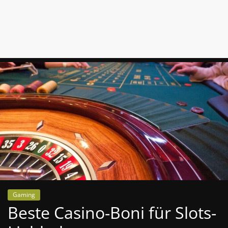
News
Auf
Phanimenal
findest
du
die
aktuellsten
Anime-
News
aus
Japan
und
Deutschland
Gaming
Beste Casino-Boni für Slots-