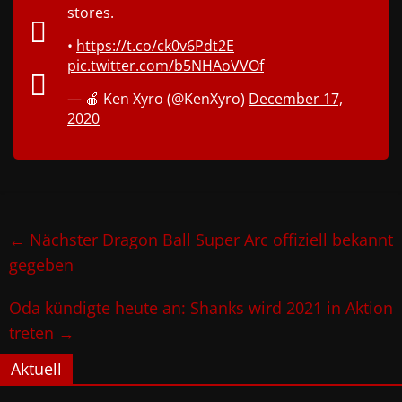
stores.
•
https://t.co/ck0v6Pdt2E
pic.twitter.com/b5NHAoVVOf
— 🍎 Ken Xyro (@KenXyro)
December 17,
2020
←
Nächster Dragon Ball Super Arc offiziell bekannt
gegeben
Oda kündigte heute an: Shanks wird 2021 in Aktion
treten
→
Aktuell