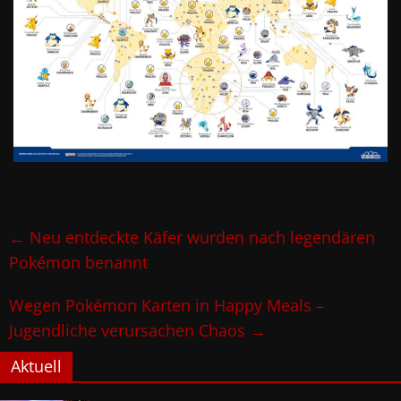
←
Neu entdeckte Käfer wurden nach legendären
Pokémon benannt
Wegen Pokémon Karten in Happy Meals –
Jugendliche verursachen Chaos
→
Aktuell