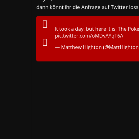
dann könnt ihr die Anfrage auf Twitter loss
It took a day, but here it is: The P
pic.twitter.com/oMDvAYqT6A
— Matthew Highton (@MattHighton