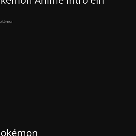
okémon
Pokémon