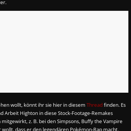
er.
en wollt, könnt ihr sie hier in diesem
Thread
finden. Es
und Arbeit Highton in diese Stock-Footage-Remakes
n mitgewirkt, z. B. bei den Simpsons, Buffy the Vampire
ihr wollt, dass er den legendären Pokémon-Rap macht,