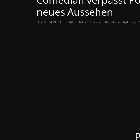
neues Aussehen
,
,
15. April 2021
AM
Intro-Remake
Matthew Highton
P