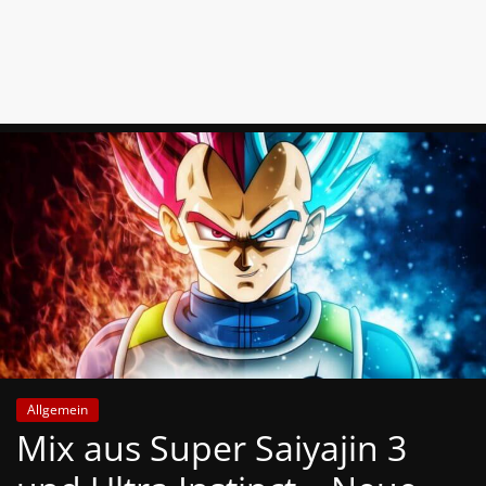
News
Auf
Phanimenal
findest
du
die
aktuellsten
Anime-
News
aus
Japan
und
Deutschland
Allgemein
Mix aus Super Saiyajin 3