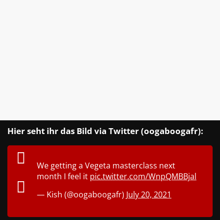
Hier seht ihr das Bild via Twitter (oogaboogafr):
We getting a Vegeta masterclass next
month I feel it
pic.twitter.com/WnpQMBBjal
— Kish (@oogaboogafr)
July 20, 2021