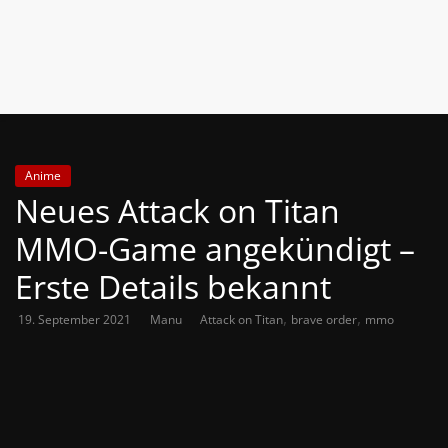
News
Auf
Phanimenal
findest
du
die
Anime
aktuellsten
Neues Attack on Titan
Anime-
News
MMO-Game angekündigt –
aus
Erste Details bekannt
Japan
und
,
,
19. September 2021
Manu
Attack on Titan
brave order
mmo
Deutschland