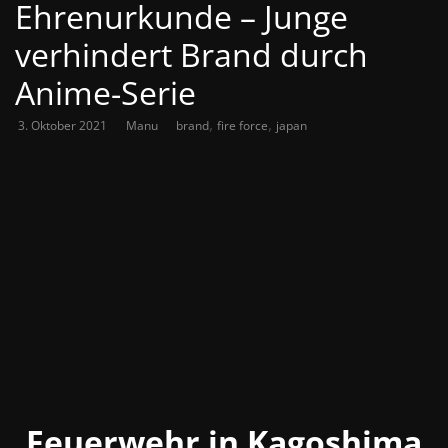
Ehrenurkunde – Junge
verhindert Brand durch
Anime-Serie
,
,
3. Oktober 2021
Manu
brand
fire force
japan
Feuerwehr in Kagoshima