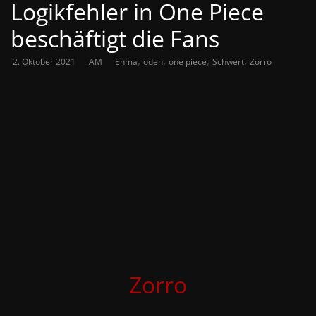
Logikfehler in One Piece
beschäftigt die Fans
,
,
,
,
2. Oktober 2021
AM
Enma
oden
one piece
Schwert
Zorro
Zorro