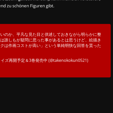
nd zu schönen Figuren gibt.
ないのか、平凡な見た目と供述しておきながら明らかに整
度は誰しもが疑問に思った事があるとは思うけど、絵描き
イクは作画コストが高い」という単純明快な回答を貰った
再開予定＆3巻発売中 (@takenokokun0521)