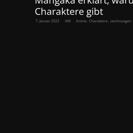
Charaktere gibt
,
,
7. Januar 2022
AM
Anime
Charaktere
zeichnungen