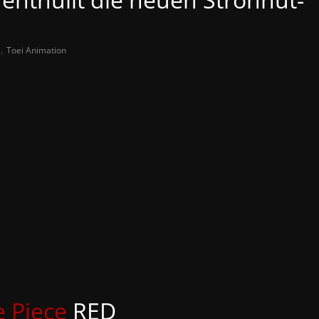
,
e
Toei Animation
 Piece
RED