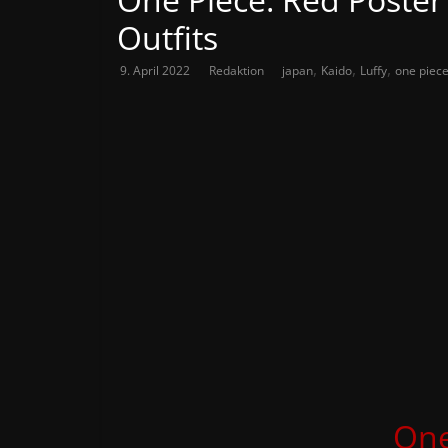
Outfits
,
,
,
9. April 2022
Redaktion
japan
Kaido
Luffy
one piec
One