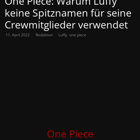
One Piece: Warum Luffy
keine Spitznamen für seine
Crewmitglieder verwendet
,
11. April 2022
Redaktion
Luffy
one piece
One Piece