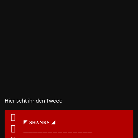
Hier seht ihr den Tweet:
◤ 𝐒𝐇𝐀𝐍𝐊𝐒 ◢
￣￣￣￣￣￣￣￣￣￣￣￣￣￣