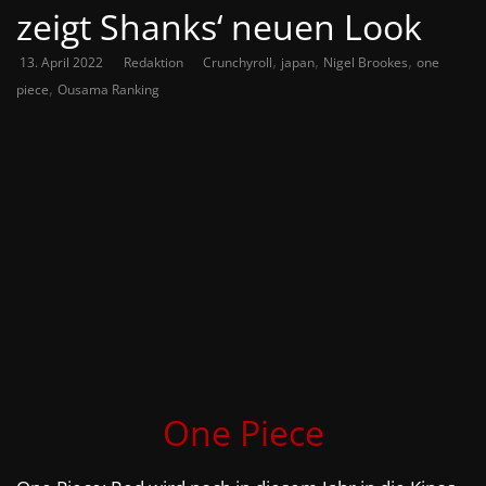
zeigt Shanks‘ neuen Look
,
,
,
13. April 2022
Redaktion
Crunchyroll
japan
Nigel Brookes
one
,
piece
Ousama Ranking
One Piece