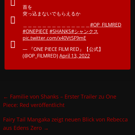
首を
突っ込まないでもらえるか
＿＿＿＿＿＿＿＿＿＿＿＿＿＿
#OP_FILMRED
#ONEPIECE
#SHANKS
#シャンクス
pic.twitter.com/x40Vt5F9mE
— 『ONE PIECE FILM RED』【公式】
(@OP_FILMRED)
April 13, 2022
←
Familie von Shanks – Erster Trailer zu One
Piece: Red veröffentlicht
Fairy Tail Mangaka zeigt neuen Blick von Rebecca
aus Edens Zero
→