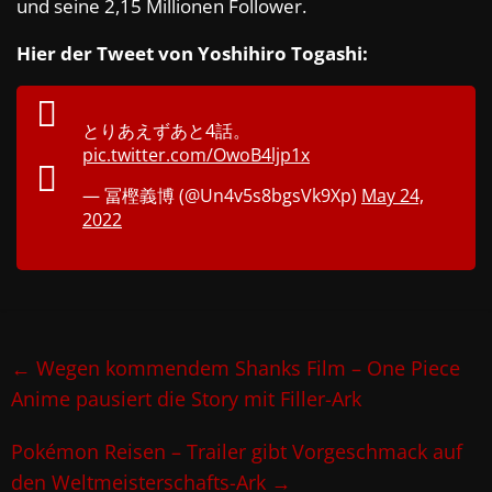
und seine 2,15 Millionen Follower.
Hier der Tweet von Yoshihiro Togashi:
とりあえずあと4話。
pic.twitter.com/OwoB4ljp1x
— 冨樫義博 (@Un4v5s8bgsVk9Xp)
May 24,
2022
←
Wegen kommendem Shanks Film – One Piece
Anime pausiert die Story mit Filler-Ark
Pokémon Reisen – Trailer gibt Vorgeschmack auf
den Weltmeisterschafts-Ark
→