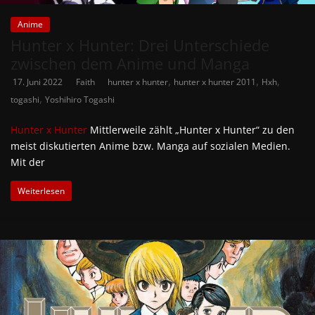
Anime
Hunter x Hunter: Drei Unterschiede
zwischen dem Anime und Manga
,
,
,
17. Juni 2022
Faith
hunter x hunter
hunter x hunter 2011
Hxh
,
togashi
Yoshihiro Togashi
Hunter x Hunter
Mittlerweile zählt „Hunter x Hunter“ zu den
meist diskutierten Anime bzw. Manga auf sozialen Medien.
Mit der
Weiterlesen