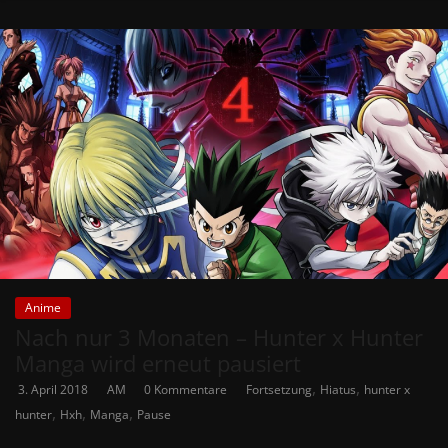
Anime
Nach nur 3 Monaten – Hunter x Hunter
Manga wird erneut pausiert
,
,
3. April 2018
AM
0 Kommentare
Fortsetzung
Hiatus
hunter x
,
,
,
hunter
Hxh
Manga
Pause