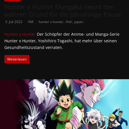
Hunter x Hunter Mangaka nennt den
wahren Grund für die jahrelange Pause
,
,
3. Juli 2022
AM
hunter x hunter
Hxh
japan
Hunter x Hunter
Der Schöpfer der Anime- und Manga-Serie
Hunter x Hunter, Yoshihiro Togashi, hat mehr über seinen
Gesundheitszustand verraten.
Weiterlesen