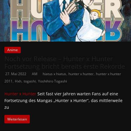
Anime
Noch vor Release – Hunter x Hunter
Fortsetzung bricht bereits erste Rekorde
,
,
27. Mai 2022
AM
hiatus x hiatus
hunter x hunter
hunter x hunter
,
,
,
2011
Hxh
togashi
Yoshihiro Togashi
Hunter x Hunter
Seit fast vier Jahren warten Fans auf eine
Fortsetzung des Mangas „Hunter x Hunter“, das mittlerweile
zu
Weiterlesen