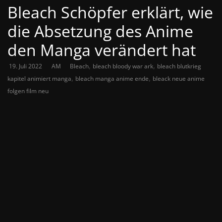
Bleach Schöpfer erklärt, wie
die Absetzung des Anime
den Manga verändert hat
,
,
19. Juli 2022
AM
Bleach
bleach bloody war ark
bleach blutkrieg
,
,
kapitel animiert manga
bleach manga anime ende
bleack neue anime
folgen film neu