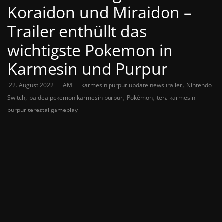
Koraidon und Miraidon –
Trailer enthüllt das
wichtigste Pokemon in
Karmesin und Purpur
,
22. August 2022
AM
karmesin purpur update news trailer
Nintendo
,
,
,
Switch
paldea pokemon karmesin purpur
Pokémon
tera karmesin
purpur terestal gameplay