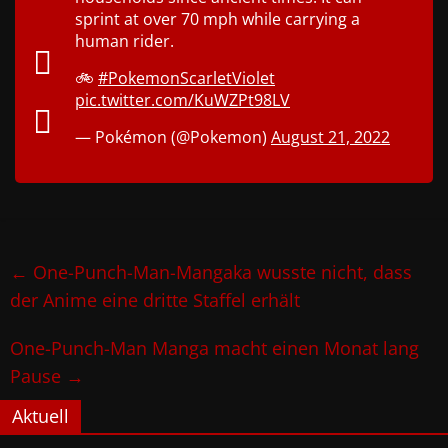
sprint at over 70 mph while carrying a
human rider.
🚲
#PokemonScarletViolet
pic.twitter.com/KuWZPt98LV
— Pokémon (@Pokemon)
August 21, 2022
←
One-Punch-Man-Mangaka wusste nicht, dass
der Anime eine dritte Staffel erhält
One-Punch-Man Manga macht einen Monat lang
Pause
→
Aktuell