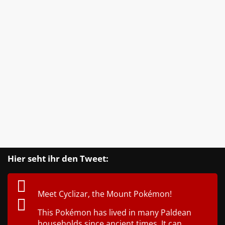
Hier seht ihr den Tweet:
Meet Cyclizar, the Mount Pokémon!
This Pokémon has lived in many Paldean
households since ancient times. It can