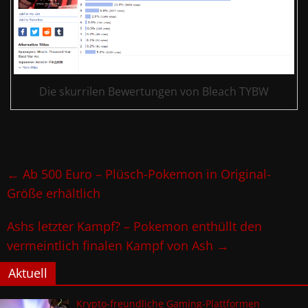
Die skurrilen Bewertungen von Bleach TYBW
←
Ab 500 Euro – Plüsch-Pokemon in Original-
Größe erhältlich
Ashs letzter Kampf? – Pokemon enthüllt den
vermeintlich finalen Kampf von Ash
→
Aktuell
Krypto-freundliche Gaming-Plattformen