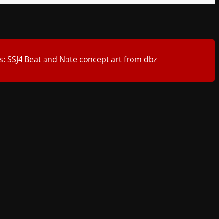
: SSJ4 Beat and Note concept art
from
dbz