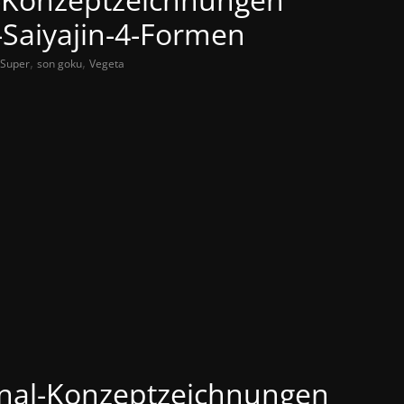
-Saiyajin-4-Formen
,
,
 Super
son goku
Vegeta
nal-Konzeptzeichnungen