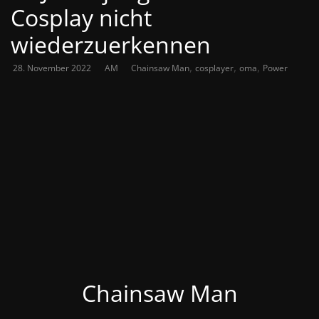
Cosplay nicht
wiederzuerkennen
,
,
,
28. November 2022
AM
Chainsaw Man
cosplayer
oma
Power
Chainsaw Man