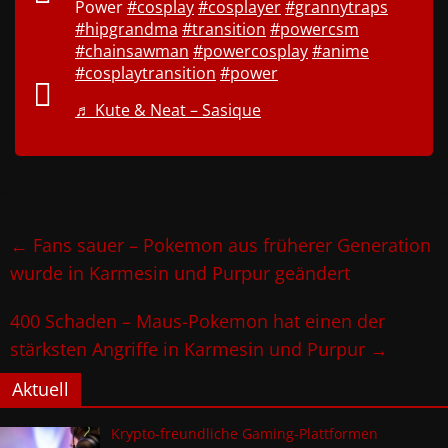
Power
#cosplay
#cosplayer
#grannytraps
#hipgrandma
#transition
#powercsm
#chainsawman
#powercosplay
#anime
#cosplaytransition
#power
♬ Kute & Neat – Sasique
←
Fans sauer – Pokemon aus früherer Generation
wurde in Karmesin und Purpur geändert
400 Schaden – Maus-Pokemon hat einen der
stärksten Angriffe in Karmesin und Purpur
→
Aktuell
Krypto-freundliche Gaming-Plattformen