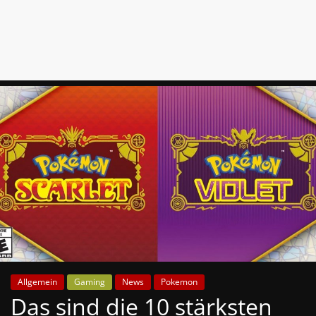
News
Auf
Phanimenal
findest
du
die
aktuellsten
Anime-
News
aus
Japan
und
Deutschland
Allgemein
Gaming
News
Pokemon
Das sind die 10 stärksten