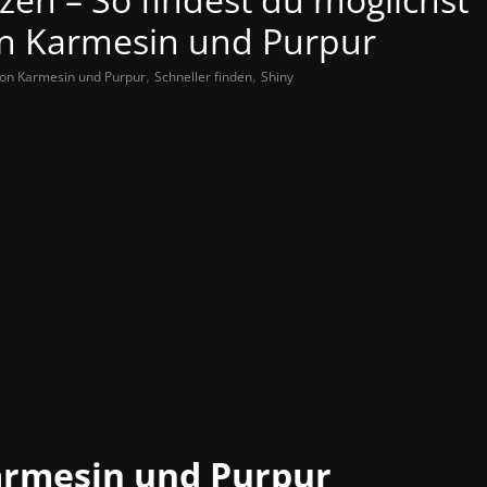
in Karmesin und Purpur
,
,
n Karmesin und Purpur
Schneller finden
Shiny
rmesin und Purpur