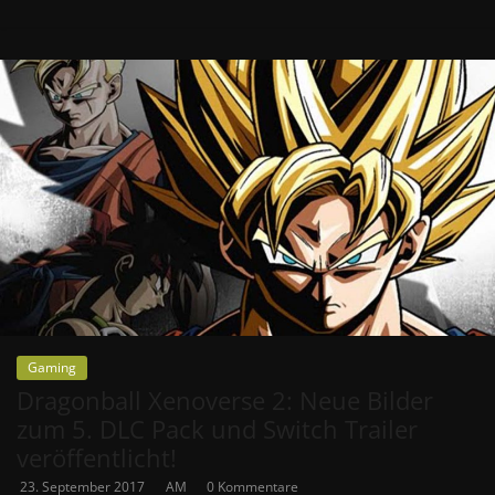
Gaming
Dragonball Xenoverse 2: Neue Bilder
zum 5. DLC Pack und Switch Trailer
veröffentlicht!
23. September 2017
AM
0 Kommentare