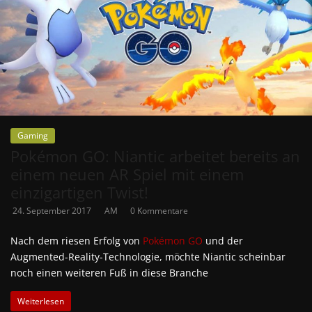
Gaming
Pokémon GO: Niantic arbeitet bereits an
einem neuen AR Spiel mit einem
einzigartigen Twist!
24. September 2017
AM
0 Kommentare
Nach dem riesen Erfolg von
Pokémon GO
und der
Augmented-Reality-Technologie, möchte Niantic scheinbar
noch einen weiteren Fuß in diese Branche
Weiterlesen