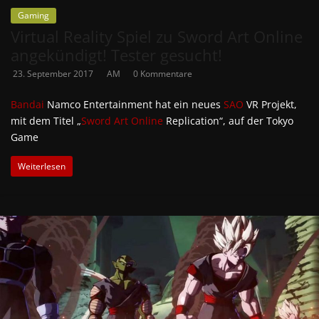
Gaming
Virtual Reality Spiel zu Sword Art Online
angekündigt! Tester gesucht!
23. September 2017
AM
0 Kommentare
Bandai
Namco Entertainment hat ein neues
SAO
VR Projekt,
mit dem Titel „
Sword Art Online
Replication“, auf der Tokyo
Game
Weiterlesen