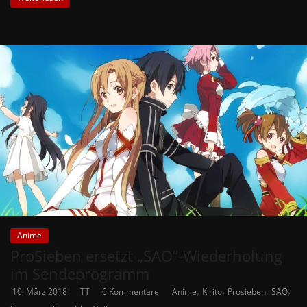
Anime
ProSieben ersetzt „SAO“-Wiederholung
im Sendeprogramm
,
,
,
,
10. März 2018
TT
0 Kommentare
Anime
Kirito
Prosieben
SAO