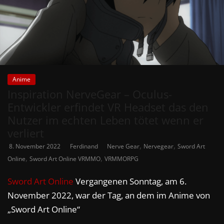
Anime
Inspiration NerveGear – Oculus-
Entwickler erfindet VR Headset das den
Nutzer im echten Leben tötet wenn er
verliert
,
,
8. November 2022
Ferdinand
Nerve Gear
Nervegear
Sword Art
,
,
Online
Sword Art Online VRMMO
VRMMORPG
Sword Art Online
Vergangenen Sonntag, am 6.
November 2022, war der Tag, an dem im Anime von
„Sword Art Online“