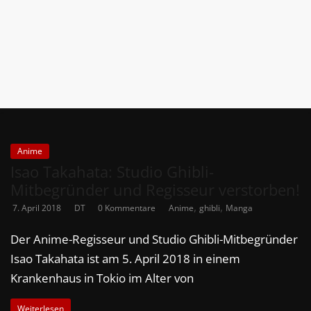
News
Auf
Phanimenal
findest
du
die
aktuellsten
Anime-
Anime
News
Isao Takahata: Studio Ghibli-
aus
Mitbegründer und Regisseur verstorben!
Japan
,
,
7. April 2018
DT
0 Kommentare
Anime
ghibli
Manga
und
Deutschland
Der Anime-Regisseur und Studio Ghibli-Mitbegründer
Isao Takahata ist am 5. April 2018 in einem
Krankenhaus in Tokio im Alter von
Weiterlesen