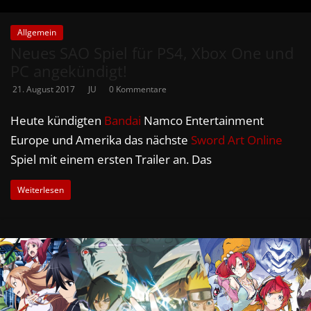
Allgemein
Neues SAO Spiel für PS4, Xbox One und
PC angekündigt!
21. August 2017
JU
0 Kommentare
Heute kündigten
Bandai
Namco Entertainment
Europe und Amerika das nächste
Sword Art Online
Spiel mit einem ersten Trailer an. Das
Weiterlesen