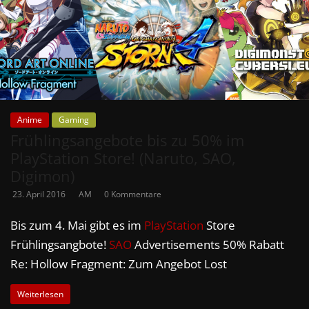
Anime
Gaming
Frühlingsangebote bis zu 50% im
PlayStation Store! (Naruto, SAO,
Digimon)
23. April 2016
AM
0 Kommentare
Bis zum 4. Mai gibt es im
PlayStation
Store
Frühlingsangbote!
SAO
Advertisements 50% Rabatt
Re: Hollow Fragment: Zum Angebot Lost
Weiterlesen