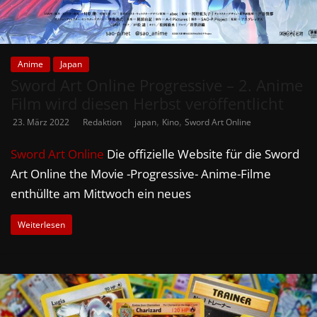
Anime
Japan
Sword Art Online Progressive – 2. Anime
Film wird diesen Herbst veröffentlicht
,
,
23. März 2022
Redaktion
japan
Kino
Sword Art Online
Sword Art Online
Die offizielle Website für die Sword
Art Online the Movie -Progressive- Anime-Filme
enthüllte am Mittwoch ein neues
Weiterlesen