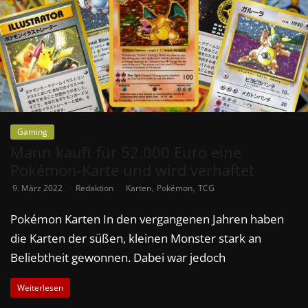
Gaming
Mann kauft für 52.000 Euro eine
Pokémon-Karte und wird verhaftet
,
,
9. März 2022
Redaktion
Karten
Pokémon
TCG
Pokémon Karten In den vergangenen Jahren haben
die Karten der süßen, kleinen Monster stark an
Beliebtheit gewonnen. Dabei war jedoch
Weiterlesen