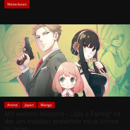
Weiterlesen
Anime
Japan
Manga
Mit weitem Abstand – „Spy x Family“ ist
der am meisten erwartete neue Anime
in Japan