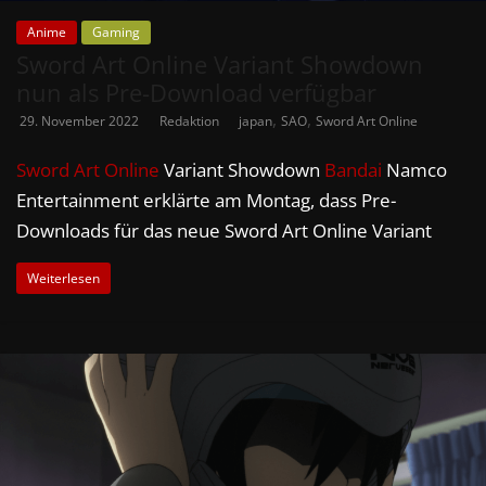
Anime
Gaming
Sword Art Online Variant Showdown
nun als Pre-Download verfügbar
,
,
29. November 2022
Redaktion
japan
SAO
Sword Art Online
Sword Art Online
Variant Showdown
Bandai
Namco
Entertainment erklärte am Montag, dass Pre-
Downloads für das neue Sword Art Online Variant
Weiterlesen