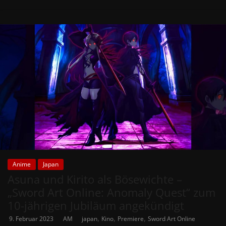
Anime
Japan
Asuna und Kirito als Bösewichte –
„Sword Art Online: Anomaly Quest“ zum
10-jährigen Jubiläum angekündigt
,
,
,
9. Februar 2023
AM
japan
Kino
Premiere
Sword Art Online