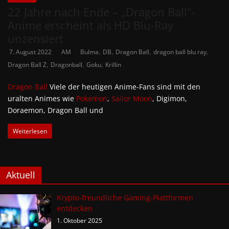
22 Jahre nach Ende – „Dragon Ball“-
Anime erscheint als HD Blu-Ray
unzensiert
,
,
,
,
7. August 2022
AM
Bulma
DB
Dragon Ball
dragon ball blu ray
,
,
,
Dragon Ball Z
Dragonball
Goku
Krillin
Dragon Ball
Viele der heutigen Anime-Fans sind mit den
uralten Animes wie
Pokemon
,
Sailor Moon
, Digimon,
Doraemon, Dragon Ball und
Weiterlesen
Aktuell
Krypto-freundliche Gaming-Plattformen
entdecken
1. Oktober 2025