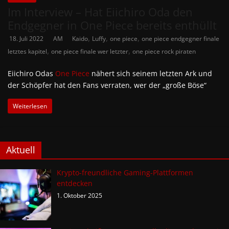
Im Interview – Hat Eiichiro Oda den
Endgegner in One Piece bereits enthüllt
,
,
,
18. Juli 2022
AM
Kaido
Luffy
one piece
one piece endgegner finale
,
,
letztes kapitel
one piece finale wer letzter
one piece rock piraten
Eiichiro Odas
One Piece
nähert sich seinem letzten Ark und
der Schöpfer hat den Fans verraten, wer der „große Böse“
Weiterlesen
Aktuell
Krypto-freundliche Gaming-Plattformen
entdecken
1. Oktober 2025