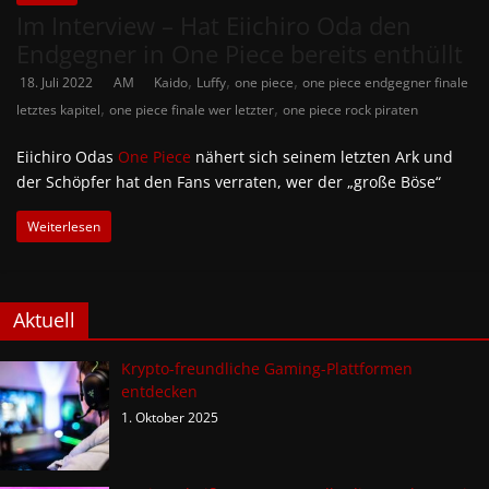
Im Interview – Hat Eiichiro Oda den
Endgegner in One Piece bereits enthüllt
,
,
,
18. Juli 2022
AM
Kaido
Luffy
one piece
one piece endgegner finale
,
,
letztes kapitel
one piece finale wer letzter
one piece rock piraten
Eiichiro Odas
One Piece
nähert sich seinem letzten Ark und
der Schöpfer hat den Fans verraten, wer der „große Böse“
Weiterlesen
Aktuell
Krypto-freundliche Gaming-Plattformen
entdecken
1. Oktober 2025