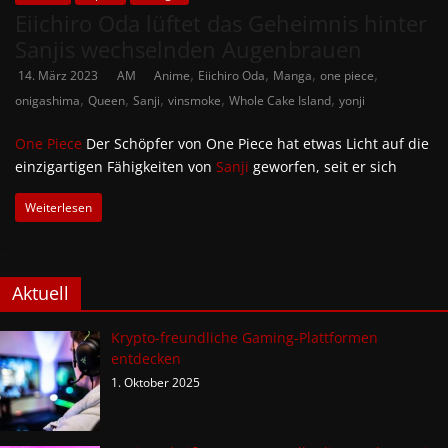
Eiichiro Oda lüftet das Geheimnis hinter
Sanjis wechselnden Augenbrauen
,
,
,
,
14. März 2023
AM
Anime
Eiichiro Oda
Manga
one piece
,
,
,
,
,
onigashima
Queen
Sanji
vinsmoke
Whole Cake Island
yonji
One Piece
Der Schöpfer von One Piece hat etwas Licht auf die
einzigartigen Fähigkeiten von
Sanji
geworfen, seit er sich
Weiterlesen
Aktuell
Krypto-freundliche Gaming-Plattformen
entdecken
1. Oktober 2025