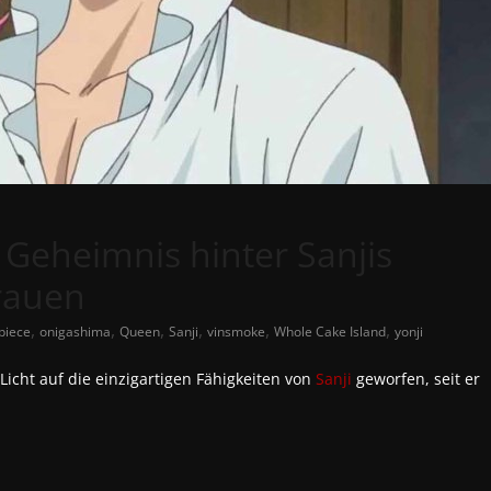
s Geheimnis hinter Sanjis
rauen
,
,
,
,
,
,
piece
onigashima
Queen
Sanji
vinsmoke
Whole Cake Island
yonji
icht auf die einzigartigen Fähigkeiten von
Sanji
geworfen, seit er