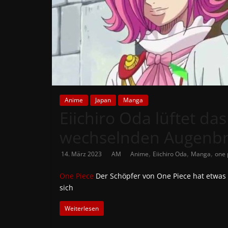
News
Auf
Phanimenal
findest
du
die
aktuellsten
Anime
Japan
Manga
Eiichiro Oda lüftet da
Anime-
News
wechselnden Augenb
aus
Japan
,
,
,
14. März 2023
AM
Anime
Eiichiro Oda
Manga
one 
und
Deutschland
One Piece
Der Schöpfer von One Piece hat etwas L
sich
Weiterlesen