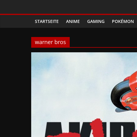
Zum
Phanimenal
Inhalt
springen
STARTSEITE
ANIME
GAMING
POKÉMON
–
Täglich
warner bros
interessante
Anime
News
und
Gaming