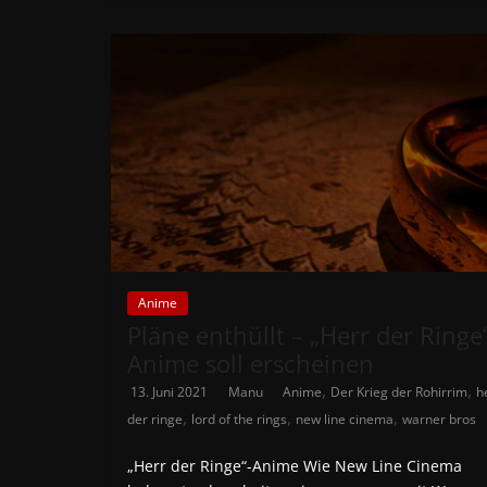
Anime
Pläne enthüllt – „Herr der Ringe
Anime soll erscheinen
,
,
13. Juni 2021
Manu
Anime
Der Krieg der Rohirrim
h
,
,
,
der ringe
lord of the rings
new line cinema
warner bros
„Herr der Ringe“-Anime Wie New Line Cinema