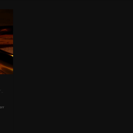
“-
err