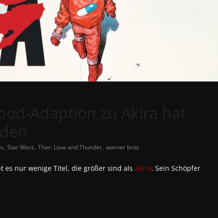
wood-Adaption zu Akira hat
nden
,
,
,
os
Star Wars
Thor: Love and Thunder
warner bros
es nur wenige Titel, die größer sind als
Akira
. Sein Schöpfer