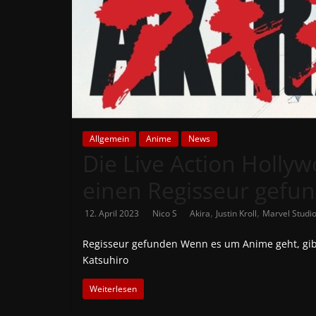
News
Auf
Phanimenal
findest
du
die
aktuellsten
Allgemein
Anime
News
Die Live Action Holly
Anime-
News
einen Regisseur gefu
aus
Japan
,
,
12. April 2023
Nico S
Akira
Justin Kroll
Marvel Studi
und
Deutschland
Regisseur gefunden Wenn es um Anime geht, gibt 
Katsuhiro
Weiterlesen