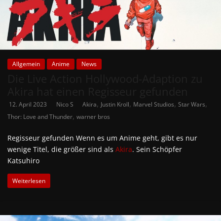
Allgemein
Anime
News
Die Live Action Hollywood-Adaption zu
Akira hat einen Regisseur gefunden
,
,
,
,
12. April 2023
Nico S
Akira
Justin Kroll
Marvel Studios
Star Wars
,
Thor: Love and Thunder
warner bros
Regisseur gefunden Wenn es um Anime geht, gibt es nur
wenige Titel, die größer sind als
Akira
. Sein Schöpfer
Katsuhiro
Weiterlesen