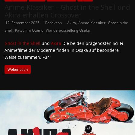
Anime-Klassiker – Ghost in the Shell und
Akira erhalten Crossover
,
,
12. September 2025
Redaktion
Akira
Anime-Klassiker
Ghost in the
,
,
Shell
Katsuhiro Otomo
Wanderausstellung Osaka
Ghost in the Shell
und
Akira
Die beiden prägendsten Sci-Fi-
Animefilme der Moderne finden in Osaka auf besondere
Weise zusammen. Für
Weiterlesen