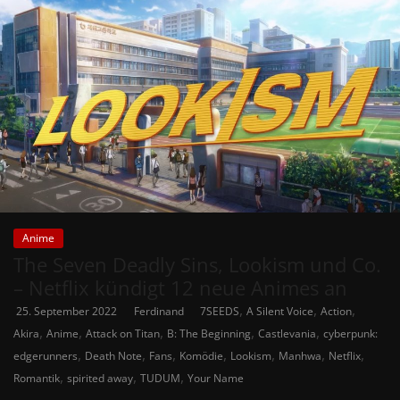
Anime
The Seven Deadly Sins, Lookism und Co.
– Netflix kündigt 12 neue Animes an
,
,
,
25. September 2022
Ferdinand
7SEEDS
A Silent Voice
Action
,
,
,
,
,
Akira
Anime
Attack on Titan
B: The Beginning
Castlevania
cyberpunk:
,
,
,
,
,
,
,
edgerunners
Death Note
Fans
Komödie
Lookism
Manhwa
Netflix
,
,
,
Romantik
spirited away
TUDUM
Your Name