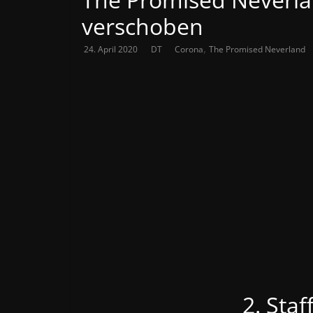
verschoben
,
24. April 2020
DT
Corona
The Promised Neverland
2. Sta