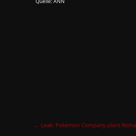
Quelle: ANN
←
Leak: Pokémon Company plant Remak