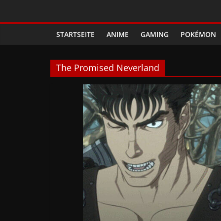
Zum
Phanimenal
Inhalt
springen
STARTSEITE
ANIME
GAMING
POKÉMON
–
Täglich
The Promised Neverland
interessante
Anime
News
und
Gaming