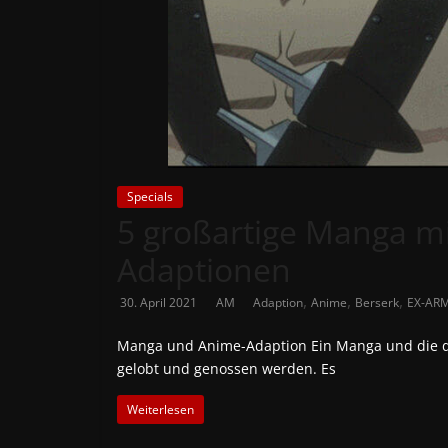
News
Auf
Phanimenal
findest
du
die
aktuellsten
Specials
5 großartige Manga mi
Anime-
News
Adaptionen
aus
Japan
,
,
,
30. April 2021
AM
Adaption
Anime
Berserk
EX-AR
und
Deutschland
Manga und Anime-Adaption Ein Manga und die d
gelobt und genossen werden. Es
Weiterlesen