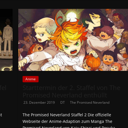
Anime
fel
Starttermin der 2. Staffel von The
Promised Neverland enthüllt
23. Dezember 2019
DT
The Promised Neverland
nt
The Promised Neverland Staffel 2 Die offizielle
Webseite der Anime-Adaption zum Manga The
Promised Neverland von Kaiu Shirai und Posuka