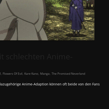
t schlechten Anime-
,
,
,
,
M
Flowers Of Evil
Kare Kano
Manga
The Promised Neverland
azugehörige Anime-Adaption können oft beide von den Fans