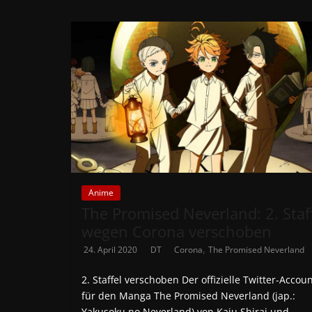
Anime
The Promised Neverland: 2. Staf
wegen Corona verschoben
,
24. April 2020
DT
Corona
The Promised Neverland
2. Staffel verschoben Der offizielle Twitter-Accou
für den Manga The Promised Neverland (jap.:
Yakusoku no Neverland) von Kaiu Shirai und