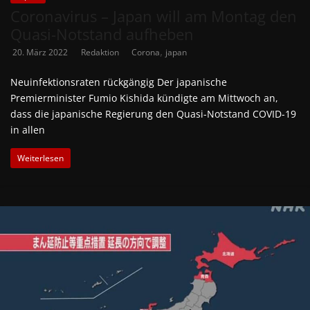
Coronavirus – Japan will am Montag den
Quasi-Notstand aufheben
,
20. März 2022
Redaktion
Corona
japan
Neuinfektionsraten rückgängig Der japanische
Premierminister Fumio Kishida kündigte am Mittwoch an,
dass die japanische Regierung den Quasi-Notstand COVID-19
in allen
Weiterlesen