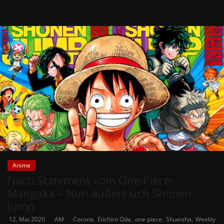
Anime
Nach Statement vom One Piece-
Mangaka – Nun äußert sich Shonen
Jump
,
,
,
,
12. Mai 2020
AM
Corona
Eiichiro Oda
one piece
Shueisha
Weekly