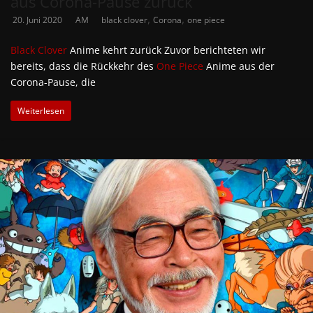
aus Corona-Pause zurück
,
,
20. Juni 2020
AM
black clover
Corona
one piece
Black Clover
Anime kehrt zurück Zuvor berichteten wir
bereits, dass die Rückkehr des
One Piece
Anime aus der
Corona-Pause, die
Weiterlesen