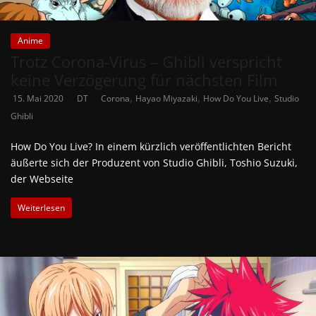
Anime
Trotz Corona-Virus – Ghibli verspricht
keine Verzögerung für nächsten Film
,
,
,
15. Mai 2020
DT
Corona
Hayao Miyazaki
How Do You Live
Studio
Ghibli
How Do You Live? In einem kürzlich veröffentlichten Bericht
äußerte sich der Produzent von Studio Ghibli, Toshio Suzuki,
der Webseite
Weiterlesen