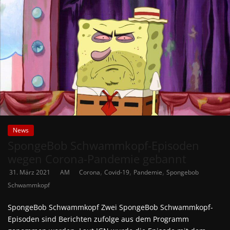
News
SpongeBob Schwammkopf-Episoden
wegen Corona-Pandemie gebannt
,
,
,
31. März 2021
AM
Corona
Covid-19
Pandemie
Spongebob
Schwammkopf
SpongeBob Schwammkopf Zwei SpongeBob Schwammkopf-
Episoden sind Berichten zufolge aus dem Programm