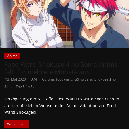
Anime
Food Wars! Shokugeki no Soma Anime
fällt für mehrere Monate aus
,
,
,
13. Mai 2020
AM
Corona
food wars
Gō no Sara
Shokugeki no
,
Soma
The Fifth Plate
Verzögerung der 5. Staffel Food Wars! Es wurde vor Kurzem
auf der offiziellen Webseite der Anime-Adaption von Food
Wars! Shokugeki
Weiterlesen