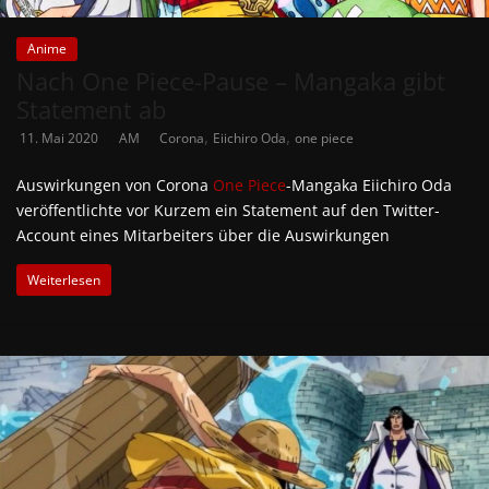
Anime
Nach One Piece-Pause – Mangaka gibt
Statement ab
,
,
11. Mai 2020
AM
Corona
Eiichiro Oda
one piece
Auswirkungen von Corona
One Piece
-Mangaka Eiichiro Oda
veröffentlichte vor Kurzem ein Statement auf den Twitter-
Account eines Mitarbeiters über die Auswirkungen
Weiterlesen