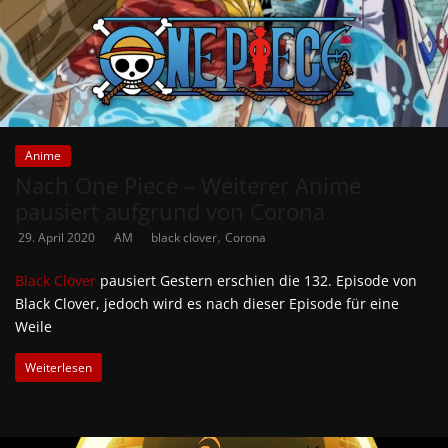
Anime
Nach One Piece – Weiterer Anime
pausiert aufgrund von Corona
,
29. April 2020
AM
black clover
Corona
Black Clover
pausiert Gestern erschien die 132. Episode von
Black Clover, jedoch wird es nach dieser Episode für eine
Weile
Weiterlesen