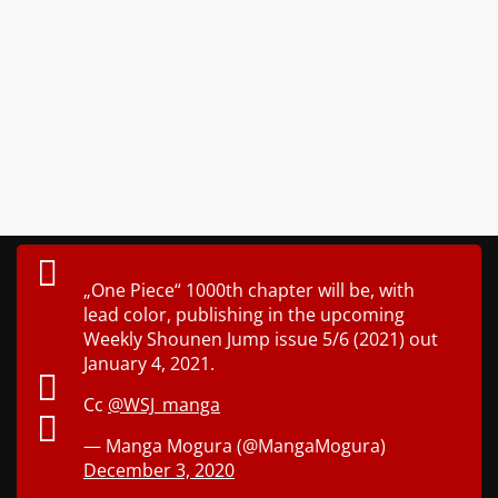
„One Piece“ 1000th chapter will be, with
lead color, publishing in the upcoming
Weekly Shounen Jump issue 5/6 (2021) out
January 4, 2021.
Cc
@WSJ_manga
— Manga Mogura (@MangaMogura)
December 3, 2020