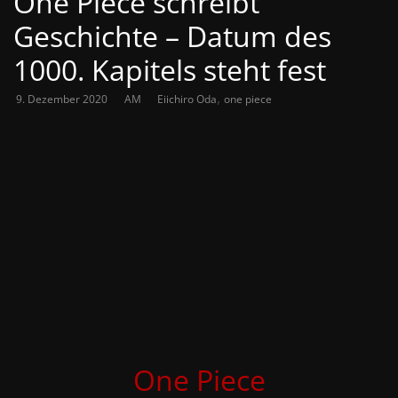
One Piece schreibt
Geschichte – Datum des
1000. Kapitels steht fest
,
9. Dezember 2020
AM
Eiichiro Oda
one piece
One Piece