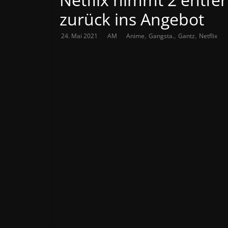
zurück ins Angebot
,
,
,
24. Mai 2021
AM
Anime
Gangsta.
Gantz
Netflix