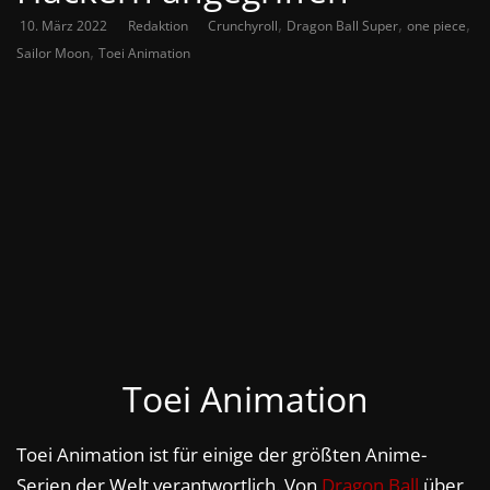
,
,
,
10. März 2022
Redaktion
Crunchyroll
Dragon Ball Super
one piece
,
Sailor Moon
Toei Animation
Toei Animation
Toei Animation ist für einige der größten Anime-
Serien der Welt verantwortlich. Von
Dragon Ball
über