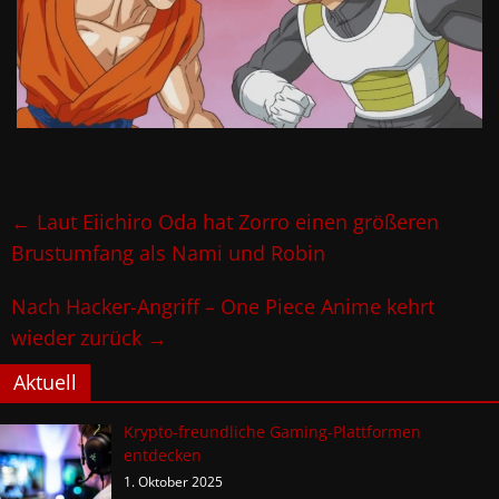
←
Laut Eiichiro Oda hat Zorro einen größeren
Brustumfang als Nami und Robin
Nach Hacker-Angriff – One Piece Anime kehrt
wieder zurück
→
Aktuell
Krypto-freundliche Gaming-Plattformen
entdecken
1. Oktober 2025