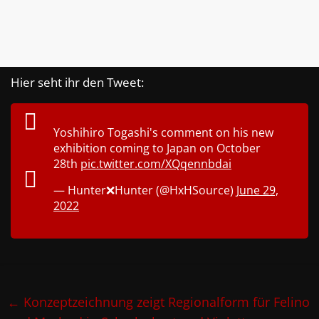
Hier seht ihr den Tweet:
Yoshihiro Togashi's comment on his new
exhibition coming to Japan on October
28th
pic.twitter.com/XQqennbdai
— Hunter❌Hunter (@HxHSource)
June 29,
2022
←
Konzeptzeichnung zeigt Regionalform für Felino