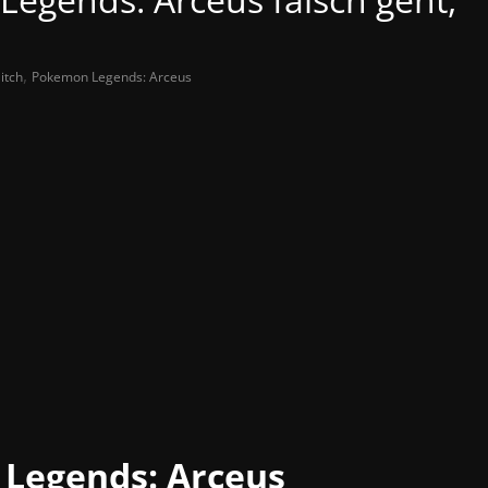
,
itch
Pokemon Legends: Arceus
Legends: Arceus