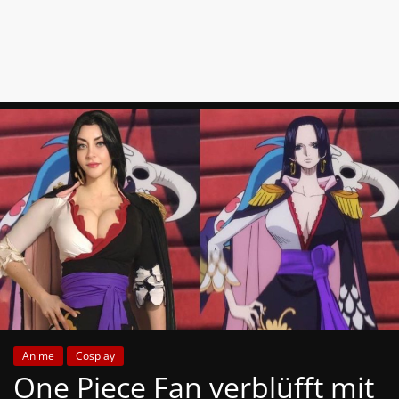
News
Auf
Phanimenal
findest
du
die
aktuellsten
Anime-
News
aus
Japan
und
Deutschland
Anime
Cosplay
One Piece Fan verblüfft mit