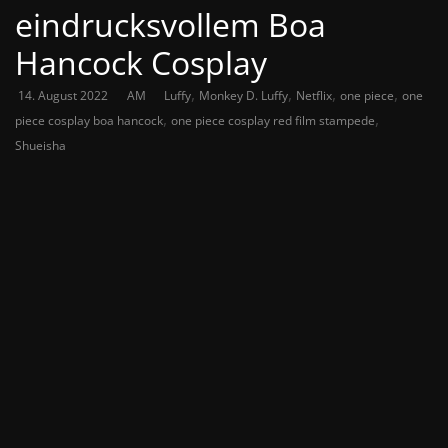
eindrucksvollem Boa
Hancock Cosplay
,
,
,
,
14. August 2022
AM
Luffy
Monkey D. Luffy
Netflix
one piece
one
,
,
piece cosplay boa hancock
one piece cosplay red film stampede
Shueisha