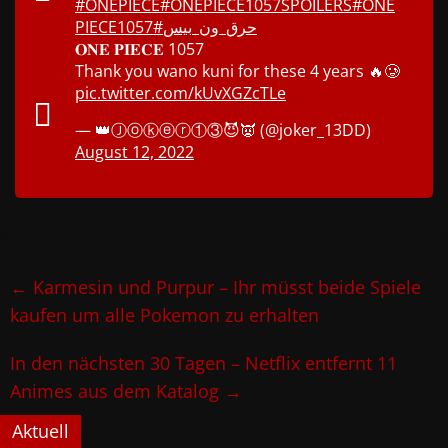
#ONEPIECE
#ONEPIECE1057SPOILERS
#ONE
PIECE1057
#حرق_ون_بيس
𝐎𝐍𝐄 𝐏𝐈𝐄𝐂𝐄 1057
Thank you wano kuni for these 4 years 🔥🥲
pic.twitter.com/kUvXGZcTLe
— 👑Ⓙⓞⓚⓔⓡ①③😈👿 (@joker_13DD)
August 12, 2022
←
Karmesin und Purpur – Ihr müsst beide Spiele
kaufen um alle Pokemon zu erhalten
In den nächsten 30 Tagen – Netflix entfernt 11
Animes aus dem Katalog
→
Aktuell